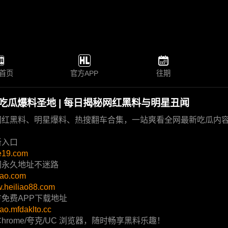
首页
官方APP
往期
- 吃瓜爆料圣地 | 每日揭秘网红黑料与明星丑闻
网红黑料、明星爆料、热搜翻车合集，一站爽看全网最新吃瓜内
新入口
we19.com
网永久地址不迷路
liao.com
w.heiliao88.com
免费APP下载地址
liao.mfdaklto.cc
Chrome/夸克/UC 浏览器，随时畅享黑料乐趣！