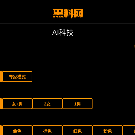
AI科技
专家模式
女+男
2女
1男
金色
棕色
红色
粉色