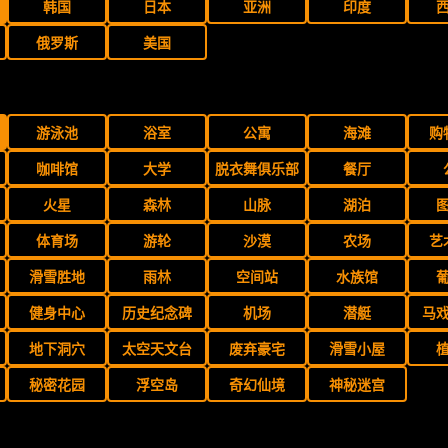
韩国
日本
亚洲
印度
俄罗斯
美国
游泳池
浴室
公寓
海滩
购
咖啡馆
大学
脱衣舞俱乐部
餐厅
火星
森林
山脉
湖泊
体育场
游轮
沙漠
农场
艺
滑雪胜地
雨林
空间站
水族馆
健身中心
历史纪念碑
机场
潜艇
马
地下洞穴
太空天文台
废弃豪宅
滑雪小屋
秘密花园
浮空岛
奇幻仙境
神秘迷宫