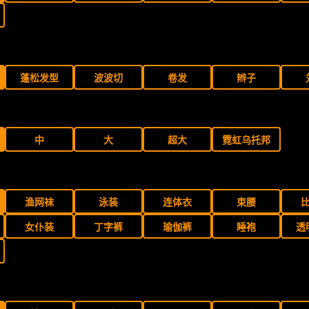
蓬松发型
波波切
卷发
辫子
中
大
超大
霓虹乌托邦
渔网袜
泳装
连体衣
束腰
女仆装
丁字裤
瑜伽裤
睡袍
透