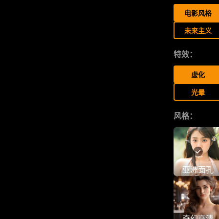
电影风格
未来主义
特效：
虚化
光晕
风格：
亚洲面孔
奇幻高清