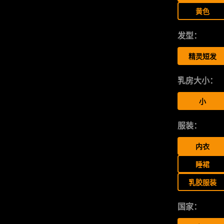
黄色
发型：
精灵短发
乳房大小：
小
服装：
内衣
睡裙
乳胶服装
国家：