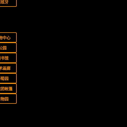
西班牙
物中心
公园
图书馆
术画廊
葡萄园
戏团帐篷
植物园