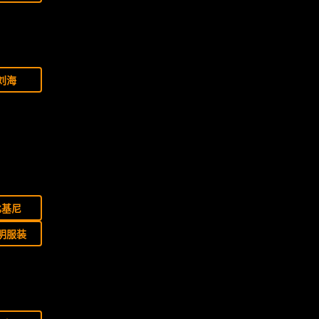
刘海
比基尼
明服装