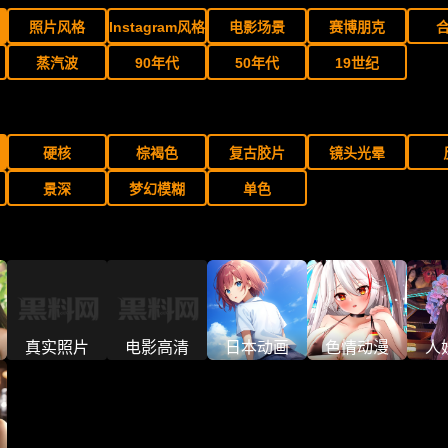
照片风格
Instagram风格
电影场景
赛博朋克
蒸汽波
90年代
50年代
19世纪
硬核
棕褐色
复古胶片
镜头光晕
景深
梦幻模糊
单色
真实照片
电影高清
日本动画
色情动漫
人